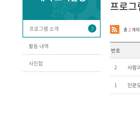
프로그
프로그램 소개
총
2
개의
활동 내역
번호
사진첩
사람과
2
인문도
1