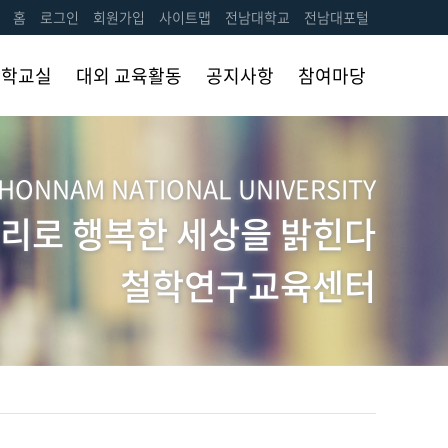
홈
로그인
회원가입
사이트맵
전남대학교
전남대포털
철학교실
대외 교육활동
공지사항
참여마당
프로그램
공지사항
자유게시판
소개
HONNAM NATIONAL UNIVERSITY
토론대회 신청
활동 내역
리로 행복한 세상을 밝힌다
사진첩
철학연구교육센터