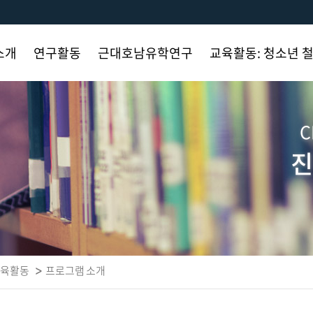
소개
연구활동
근대호남유학연구
교육활동: 청소년 
사말
단행물 발간
사업단 소개
취지 및 목적
C
국내 학술대회
연구 필요성 및
연혁
연구목적
진
 설립
국제 학술대회
프로그램 소개
연구인력
기타 학술대회
자료실
연혁
실행계획
사진첩
사진첩
업무
행사자료
수행현황
자료실
교육활동
프로그램 소개