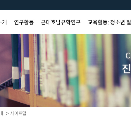
소개
연구활동
근대호남유학연구
교육활동: 청소년 
사말
단행물 발간
사업단 소개
취지 및 목적
C
국내 학술대회
연구 필요성 및
연혁
연구목적
진
 설립
국제 학술대회
프로그램 소개
연구인력
기타 학술대회
자료실
연혁
실행계획
사진첩
사진첩
업무
행사자료
수행현황
자료실
내
사이트맵