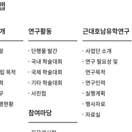
맵
소개
연구활동
근대호남유학연구
말
단행물 발간
사업단 소개
국내 학술대회
연구 필요성 및
설립 목적
국제 학술대회
연구목적
혁
기타 학술대회
연구인력
무
사진첩
실행계획
수행현황
행사자료
참여마당
자료실