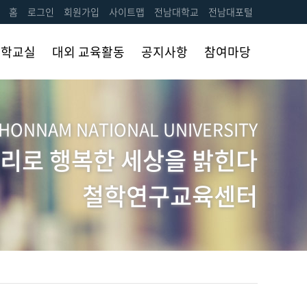
홈
로그인
회원가입
사이트맵
전남대학교
전남대포털
철학교실
대외 교육활동
공지사항
참여마당
프로그램
공지사항
자유게시판
소개
HONNAM NATIONAL UNIVERSITY
토론대회 신청
활동 내역
리로 행복한 세상을 밝힌다
사진첩
철학연구교육센터