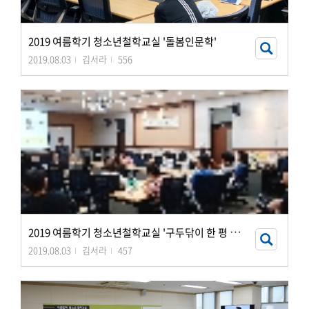
2019 여름학기 청소년철학교실 '돌봄인문학'
2019.08.03
김서라
556
2
019 여름학기 청소년철학교실 '구두닦이 한 평 인문학여행'
2019.08.03
김서라
457