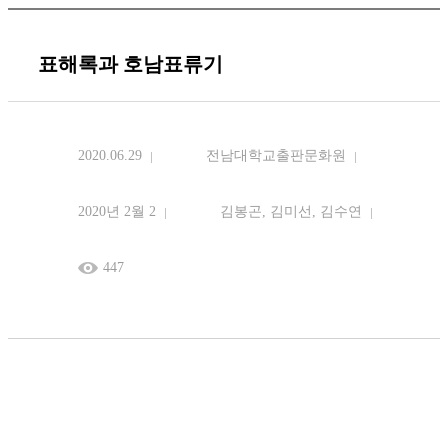
표해록과 호남표류기
2020.06.29
전남대학교출판문화원
2020년 2월 2
김봉곤, 김미선, 김수연
447