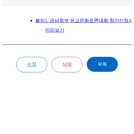
붙임1. 금남최부 유교문화토론대회 참가신청서.
미리보기
수정
삭제