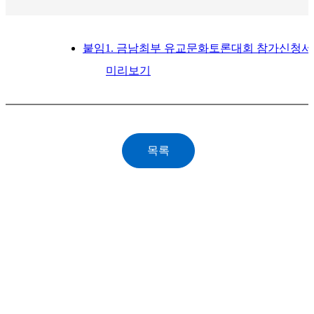
붙임1. 금남최부 유교문화토론대회 참가신청서.
미리보기